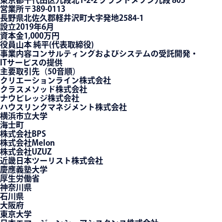
東京都千代田区九段北1-2-2 グランドメゾン九段 805
営業所
〒389-0113
長野県北佐久郡軽井沢町大字発地2584-1
設立
2019年6月
資本金
1,000万円
役員
山本 純平(代表取締役)
事業内容
コンサルティングおよびシステムの受託開発・
ITサービスの提供
主要取引先（50音順）
クリエーションライン株式会社
クラスメソッド株式会社
ナウビレッジ株式会社
ハウスリンクマネジメント株式会社
横浜市立大学
海士町
株式会社BPS
株式会社Melon
株式会社UZUZ
近畿日本ツーリスト株式会社
慶應義塾大学
厚生労働省
神奈川県
石川県
大阪府
東京大学