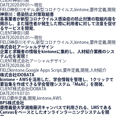
CLIENT
神奈川県
DATE
2020.09.01〜現在
FIELD
神奈川モデル,新型コロナウイルス,kintone,要件定義,開発
神奈川：感染防止対策取組書
各事業者が新型コロナウイルス感染症の防止対策の取組内容を
掲示し、また陽性者が発生した際に利用者に対して注意を促せ
るサービスを開発。
CLIENT
神奈川県
DATE
2020.05.01〜現在
FIELD
神奈川モデル,新型コロナウイルス,kintone,要件定義,開発
株式会社アーシャルデザイン
企業と求職者の情報をkintoneに集約し、人材紹介業務のシス
テム化を実現！
CLIENT
株式会社アーシャルデザイン
DATE
2020.06.30
FIELD
kintone,Google Apps Script,要件定義,開発,人材紹介
株式会社IDOBATA
kintone・AWSを活用した、学会情報を管理し、1クリックで
要旨集を作成できる学会管理システム「MaAC」を開発。
CLIENT
株式会社IDOBATA
DATE
2019.07.01
FIELD
要件定義,開発,kintone,AWS
BPS株式会社
慶應義塾大学湘南藤沢キャンパスで利用される、LMSである
Canvasをベースとしたオンラインラーニングシステムを開