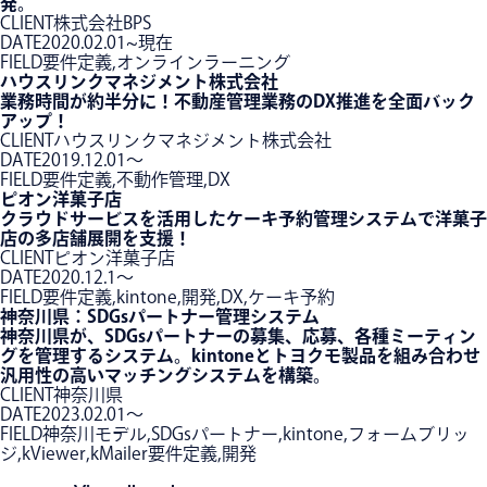
発。
CLIENT
株式会社BPS
DATE
2020.02.01~現在
FIELD
要件定義,オンラインラーニング
ハウスリンクマネジメント株式会社
業務時間が約半分に！不動産管理業務のDX推進を全面バック
アップ！
CLIENT
ハウスリンクマネジメント株式会社
DATE
2019.12.01〜
FIELD
要件定義,不動作管理,DX
ピオン洋菓子店
クラウドサービスを活用したケーキ予約管理システムで洋菓子
店の多店舗展開を支援！
CLIENT
ピオン洋菓子店
DATE
2020.12.1〜
FIELD
要件定義,kintone,開発,DX,ケーキ予約
神奈川県：SDGsパートナー管理システム
神奈川県が、SDGsパートナーの募集、応募、各種ミーティン
グを管理するシステム。kintoneとトヨクモ製品を組み合わせ
汎用性の高いマッチングシステムを構築。
CLIENT
神奈川県
DATE
2023.02.01〜
FIELD
神奈川モデル,SDGsパートナー,kintone,フォームブリッ
ジ,kViewer,kMailer要件定義,開発