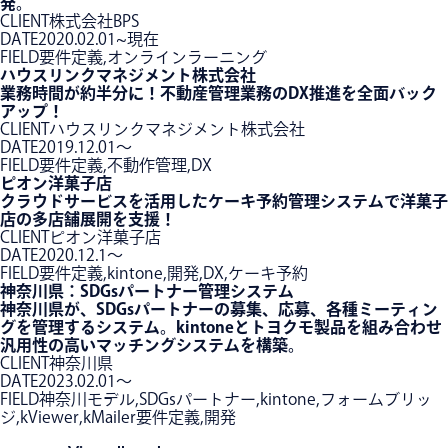
発。
CLIENT
株式会社BPS
DATE
2020.02.01~現在
FIELD
要件定義,オンラインラーニング
ハウスリンクマネジメント株式会社
業務時間が約半分に！不動産管理業務のDX推進を全面バック
アップ！
CLIENT
ハウスリンクマネジメント株式会社
DATE
2019.12.01〜
FIELD
要件定義,不動作管理,DX
ピオン洋菓子店
クラウドサービスを活用したケーキ予約管理システムで洋菓子
店の多店舗展開を支援！
CLIENT
ピオン洋菓子店
DATE
2020.12.1〜
FIELD
要件定義,kintone,開発,DX,ケーキ予約
神奈川県：SDGsパートナー管理システム
神奈川県が、SDGsパートナーの募集、応募、各種ミーティン
グを管理するシステム。kintoneとトヨクモ製品を組み合わせ
汎用性の高いマッチングシステムを構築。
CLIENT
神奈川県
DATE
2023.02.01〜
FIELD
神奈川モデル,SDGsパートナー,kintone,フォームブリッ
ジ,kViewer,kMailer要件定義,開発