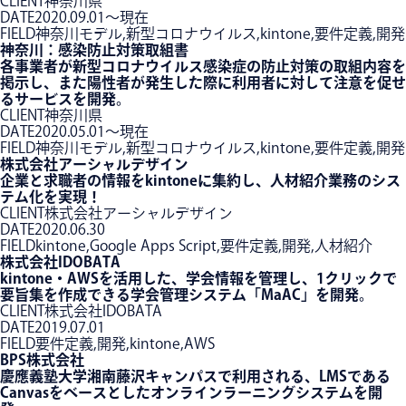
CLIENT
神奈川県
DATE
2020.09.01〜現在
FIELD
神奈川モデル,新型コロナウイルス,kintone,要件定義,開発
神奈川：感染防止対策取組書
各事業者が新型コロナウイルス感染症の防止対策の取組内容を
掲示し、また陽性者が発生した際に利用者に対して注意を促せ
るサービスを開発。
CLIENT
神奈川県
DATE
2020.05.01〜現在
FIELD
神奈川モデル,新型コロナウイルス,kintone,要件定義,開発
株式会社アーシャルデザイン
企業と求職者の情報をkintoneに集約し、人材紹介業務のシス
テム化を実現！
CLIENT
株式会社アーシャルデザイン
DATE
2020.06.30
FIELD
kintone,Google Apps Script,要件定義,開発,人材紹介
株式会社IDOBATA
kintone・AWSを活用した、学会情報を管理し、1クリックで
要旨集を作成できる学会管理システム「MaAC」を開発。
CLIENT
株式会社IDOBATA
DATE
2019.07.01
FIELD
要件定義,開発,kintone,AWS
BPS株式会社
慶應義塾大学湘南藤沢キャンパスで利用される、LMSである
Canvasをベースとしたオンラインラーニングシステムを開