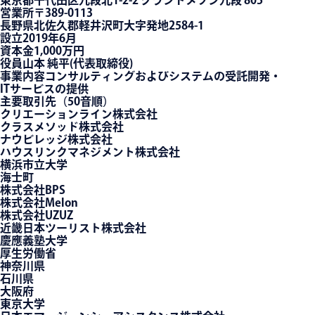
東京都千代田区九段北1-2-2 グランドメゾン九段 805
営業所
〒389-0113
長野県北佐久郡軽井沢町大字発地2584-1
設立
2019年6月
資本金
1,000万円
役員
山本 純平(代表取締役)
事業内容
コンサルティングおよびシステムの受託開発・
ITサービスの提供
主要取引先（50音順）
クリエーションライン株式会社
クラスメソッド株式会社
ナウビレッジ株式会社
ハウスリンクマネジメント株式会社
横浜市立大学
海士町
株式会社BPS
株式会社Melon
株式会社UZUZ
近畿日本ツーリスト株式会社
慶應義塾大学
厚生労働省
神奈川県
石川県
大阪府
東京大学