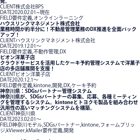
発。
CLIENT
株式会社BPS
DATE
2020.02.01~現在
FIELD
要件定義,オンラインラーニング
ハウスリンクマネジメント株式会社
業務時間が約半分に！不動産管理業務のDX推進を全面バック
アップ！
CLIENT
ハウスリンクマネジメント株式会社
DATE
2019.12.01〜
FIELD
要件定義,不動作管理,DX
ピオン洋菓子店
クラウドサービスを活用したケーキ予約管理システムで洋菓子
店の多店舗展開を支援！
CLIENT
ピオン洋菓子店
DATE
2020.12.1〜
FIELD
要件定義,kintone,開発,DX,ケーキ予約
神奈川県：SDGsパートナー管理システム
神奈川県が、SDGsパートナーの募集、応募、各種ミーティン
グを管理するシステム。kintoneとトヨクモ製品を組み合わせ
汎用性の高いマッチングシステムを構築。
CLIENT
神奈川県
DATE
2023.02.01〜
FIELD
神奈川モデル,SDGsパートナー,kintone,フォームブリッ
ジ,kViewer,kMailer要件定義,開発