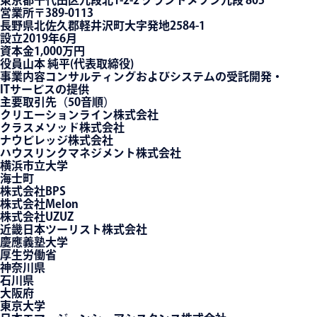
東京都千代田区九段北1-2-2 グランドメゾン九段 805
営業所
〒389-0113
長野県北佐久郡軽井沢町大字発地2584-1
設立
2019年6月
資本金
1,000万円
役員
山本 純平(代表取締役)
事業内容
コンサルティングおよびシステムの受託開発・
ITサービスの提供
主要取引先（50音順）
クリエーションライン株式会社
クラスメソッド株式会社
ナウビレッジ株式会社
ハウスリンクマネジメント株式会社
横浜市立大学
海士町
株式会社BPS
株式会社Melon
株式会社UZUZ
近畿日本ツーリスト株式会社
慶應義塾大学
厚生労働省
神奈川県
石川県
大阪府
東京大学