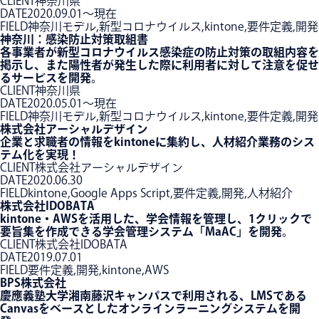
CLIENT
神奈川県
DATE
2020.09.01〜現在
FIELD
神奈川モデル,新型コロナウイルス,kintone,要件定義,開発
神奈川：感染防止対策取組書
各事業者が新型コロナウイルス感染症の防止対策の取組内容を
掲示し、また陽性者が発生した際に利用者に対して注意を促せ
るサービスを開発。
CLIENT
神奈川県
DATE
2020.05.01〜現在
FIELD
神奈川モデル,新型コロナウイルス,kintone,要件定義,開発
株式会社アーシャルデザイン
企業と求職者の情報をkintoneに集約し、人材紹介業務のシス
テム化を実現！
CLIENT
株式会社アーシャルデザイン
DATE
2020.06.30
FIELD
kintone,Google Apps Script,要件定義,開発,人材紹介
株式会社IDOBATA
kintone・AWSを活用した、学会情報を管理し、1クリックで
要旨集を作成できる学会管理システム「MaAC」を開発。
CLIENT
株式会社IDOBATA
DATE
2019.07.01
FIELD
要件定義,開発,kintone,AWS
BPS株式会社
慶應義塾大学湘南藤沢キャンパスで利用される、LMSである
Canvasをベースとしたオンラインラーニングシステムを開