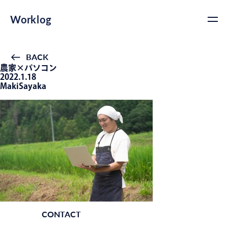
Worklog
BACK
農家×パソコン
2022.1.18
MakiSayaka
CONTACT