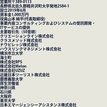
営業所
〒389-0113
長野県北佐久郡軽井沢町大字発地2584-1
設立
2019年6月
資本金
1,000万円
役員
山本 純平(代表取締役)
事業内容
コンサルティングおよびシステムの受託開発・
ITサービスの提供
主要取引先（50音順）
クリエーションライン株式会社
クラスメソッド株式会社
ナウビレッジ株式会社
ハウスリンクマネジメント株式会社
横浜市立大学
海士町
株式会社BPS
株式会社Melon
株式会社UZUZ
近畿日本ツーリスト株式会社
慶應義塾大学
厚生労働省
神奈川県
石川県
大阪府
東京大学
日本エマージェンシーアシスタンス株式会社