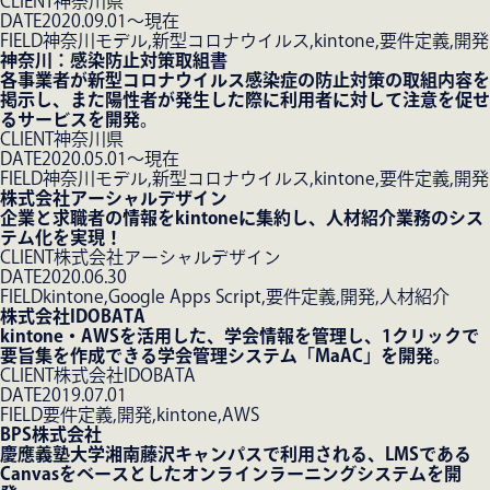
CLIENT
神奈川県
DATE
2020.09.01〜現在
FIELD
神奈川モデル,新型コロナウイルス,kintone,要件定義,開発
神奈川：感染防止対策取組書
各事業者が新型コロナウイルス感染症の防止対策の取組内容を
掲示し、また陽性者が発生した際に利用者に対して注意を促せ
るサービスを開発。
CLIENT
神奈川県
DATE
2020.05.01〜現在
FIELD
神奈川モデル,新型コロナウイルス,kintone,要件定義,開発
株式会社アーシャルデザイン
企業と求職者の情報をkintoneに集約し、人材紹介業務のシス
テム化を実現！
CLIENT
株式会社アーシャルデザイン
DATE
2020.06.30
FIELD
kintone,Google Apps Script,要件定義,開発,人材紹介
株式会社IDOBATA
kintone・AWSを活用した、学会情報を管理し、1クリックで
要旨集を作成できる学会管理システム「MaAC」を開発。
CLIENT
株式会社IDOBATA
DATE
2019.07.01
FIELD
要件定義,開発,kintone,AWS
BPS株式会社
慶應義塾大学湘南藤沢キャンパスで利用される、LMSである
Canvasをベースとしたオンラインラーニングシステムを開