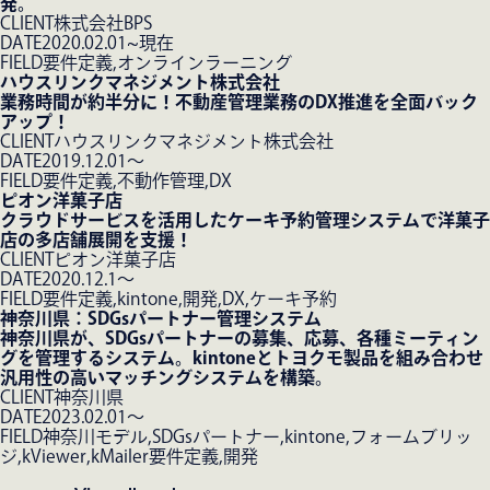
発。
CLIENT
株式会社BPS
DATE
2020.02.01~現在
FIELD
要件定義,オンラインラーニング
ハウスリンクマネジメント株式会社
業務時間が約半分に！不動産管理業務のDX推進を全面バック
アップ！
CLIENT
ハウスリンクマネジメント株式会社
DATE
2019.12.01〜
FIELD
要件定義,不動作管理,DX
ピオン洋菓子店
クラウドサービスを活用したケーキ予約管理システムで洋菓子
店の多店舗展開を支援！
CLIENT
ピオン洋菓子店
DATE
2020.12.1〜
FIELD
要件定義,kintone,開発,DX,ケーキ予約
神奈川県：SDGsパートナー管理システム
神奈川県が、SDGsパートナーの募集、応募、各種ミーティン
グを管理するシステム。kintoneとトヨクモ製品を組み合わせ
汎用性の高いマッチングシステムを構築。
CLIENT
神奈川県
DATE
2023.02.01〜
FIELD
神奈川モデル,SDGsパートナー,kintone,フォームブリッ
ジ,kViewer,kMailer要件定義,開発